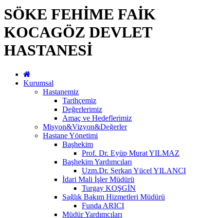
SÖKE FEHİME FAİK
KOCAGÖZ DEVLET
HASTANESİ
Kurumsal
Hastanemiz
Tarihçemiz
Değerlerimiz
Amaç ve Hedeflerimiz
Misyon&Vizyon&Değerler
Hastane Yönetimi
Başhekim
Prof. Dr. Eyüp Murat YILMAZ
Başhekim Yardımcıları
Uzm.Dr. Serkan Yücel YILANCI
İdari Mali İşler Müdürü
Turgay KOŞGİN
Sağlık Bakım Hizmetleri Müdürü
Funda ARICI
Müdür Yardımcıları