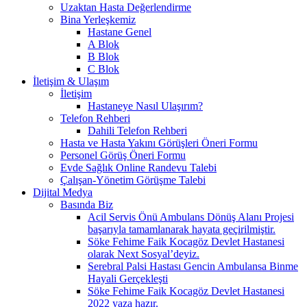
Uzaktan Hasta Değerlendirme
Bina Yerleşkemiz
Hastane Genel
A Blok
B Blok
C Blok
İletişim & Ulaşım
İletişim
Hastaneye Nasıl Ulaşırım?
Telefon Rehberi
Dahili Telefon Rehberi
Hasta ve Hasta Yakını Görüşleri Öneri Formu
Personel Görüş Öneri Formu
Evde Sağlık Online Randevu Talebi
Çalışan-Yönetim Görüşme Talebi
Dijital Medya
Basında Biz
Acil Servis Önü Ambulans Dönüş Alanı Projesi
başarıyla tamamlanarak hayata geçirilmiştir.
Söke Fehime Faik Kocagöz Devlet Hastanesi
olarak Next Sosyal’deyiz.
Serebral Palsi Hastası Gencin Ambulansa Binme
Hayali Gerçekleşti
Söke Fehime Faik Kocagöz Devlet Hastanesi
2022 yaza hazır.