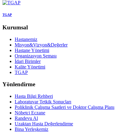
TGAP
Kurumsal
Hastanemiz
Misyon&Vizyon&Değerler
Hastane Yönetimi
Organizasyon Şeması
İdari Birimler
Kalite Yönetimi
TGAP
Yönlendirme
Hasta Bilgi Rehberi
Laboratuvar Tetkik Sonuçları
Poliklinik Çalışma Saatleri ve Doktor Çalışma Planı
Nöbetçi Eczane
Randevu Al
Uzaktan Hasta Değerlendirme
Bina Yerleşkemiz