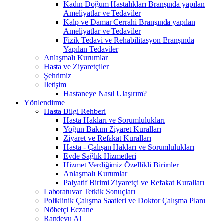
Kadın Doğum Hastalıkları Branşında yapılan
Ameliyatlar ve Tedaviler
Kalp ve Damar Cerrahi Branşında yapılan
Ameliyatlar ve Tedaviler
Fizik Tedavi ve Rehabilitasyon Branşında
Yapılan Tedaviler
Anlaşmalı Kurumlar
Hasta ve Ziyaretçiler
Şehrimiz
İletişim
Hastaneye Nasıl Ulaşırım?
Yönlendirme
Hasta Bilgi Rehberi
Hasta Hakları ve Sorumlulukları
Yoğun Bakım Ziyaret Kuralları
Ziyaret ve Refakat Kuralları
Hasta - Çalışan Hakları ve Sorumlulukları
Evde Sağlık Hizmetleri
Hizmet Verdiğimiz Özellikli Birimler
Anlaşmalı Kurumlar
Palyatif Birimi Ziyaretçi ve Refakat Kuralları
Laboratuvar Tetkik Sonuçları
Poliklinik Çalışma Saatleri ve Doktor Çalışma Planı
Nöbetçi Eczane
Randevu Al