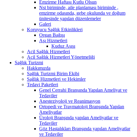
Emzirme Haftası Kutlu Olsun
Nst biriminde, aile planlaması biriminde ,
emzirme odasında, gebe okulunda ve doğum
ünitesinde yapılan düzenlemeler
Galeri
Koruyucu Sağlık Etkinlikleri
Organ Bağışı
Aşı Hizmetleri
Kuduz Aşısı
Acil Sağlık Hizmetleri
Acil Sağlık Hizmetleri Yönetmeliği
Sağlık Turizmi
Hakkımızda
Sağlık Turizmi Birim Ekibi
Sağlık Hizmetleri ve Hekimler
Tedavi Paketleri
Genel Cerrahi Branşında Yapılan Ameliyat ve
Tedaviler
Anesteziyoloji ve Reanimasyon
Ortopedi ve Travmatoloji Branşında Yapılan
Ameliyatlar
Üroloji Branşında yapılan Ameliyatlar ve
Tedaviler
Göz Hastalıkları Branşında yapılan Ameliyatlar
ve Tedaviler