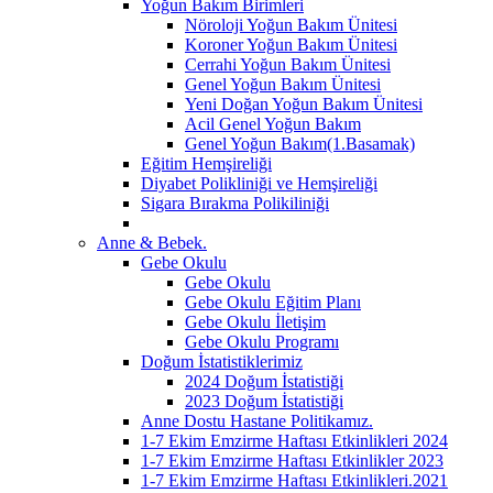
Yoğun Bakım Birimleri
Nöroloji Yoğun Bakım Ünitesi
Koroner Yoğun Bakım Ünitesi
Cerrahi Yoğun Bakım Ünitesi
Genel Yoğun Bakım Ünitesi
Yeni Doğan Yoğun Bakım Ünitesi
Acil Genel Yoğun Bakım
Genel Yoğun Bakım(1.Basamak)
Eğitim Hemşireliği
Diyabet Polikliniği ve Hemşireliği
Sigara Bırakma Polikiliniği
Anne & Bebek.
Gebe Okulu
Gebe Okulu
Gebe Okulu Eğitim Planı
Gebe Okulu İletişim
Gebe Okulu Programı
Doğum İstatistiklerimiz
2024 Doğum İstatistiği
2023 Doğum İstatistiği
Anne Dostu Hastane Politikamız.
1-7 Ekim Emzirme Haftası Etkinlikleri 2024
1-7 Ekim Emzirme Haftası Etkinlikler 2023
1-7 Ekim Emzirme Haftası Etkinlikleri.2021