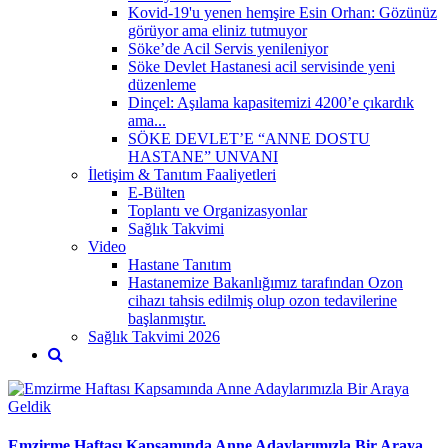
Kovid-19'u yenen hemşire Esin Orhan: Gözünüz
görüyor ama eliniz tutmuyor
Söke’de Acil Servis yenileniyor
Söke Devlet Hastanesi acil servisinde yeni
düzenleme
Dinçel: Aşılama kapasitemizi 4200’e çıkardık
ama...
SÖKE DEVLET’E “ANNE DOSTU
HASTANE” UNVANI
İletişim & Tanıtım Faaliyetleri
E-Bülten
Toplantı ve Organizasyonlar
Sağlık Takvimi
Video
Hastane Tanıtım
Hastanemize Bakanlığımız tarafından Ozon
cihazı tahsis edilmiş olup ozon tedavilerine
başlanmıştır.
Sağlık Takvimi 2026
Emzirme Haftası Kapsamında Anne Adaylarımızla Bir Araya