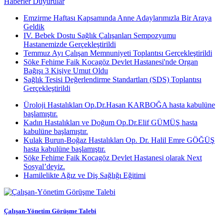
Haberler
Duyurular
Emzirme Haftası Kapsamında Anne Adaylarımızla Bir Araya
Geldik
IV. Bebek Dostu Sağlık Çalışanları Sempozyumu
Hastanemizde Gerçekleştirildi
Temmuz Ayı Çalışan Memnuniyeti Toplantısı Gerçekleştirildi
Söke Fehime Faik Kocagöz Devlet Hastanesi'nde Organ
Bağışı 3 Kişiye Umut Oldu
Sağlık Tesisi Değerlendirme Standartları (SDS) Toplantısı
Gerçekleştirildi
Üroloji Hastalıkları Op.Dr.Hasan KARBOĞA hasta kabulüne
başlamıştır.
Kadın Hastalıkları ve Doğum Op.Dr.Elif GÜMÜŞ hasta
kabulüne başlamıştır.
Kulak Burun-Boğaz Hastalıkları Op. Dr. Halil Emre GÖĞÜŞ
hasta kabulüne başlamıştır.
Söke Fehime Faik Kocagöz Devlet Hastanesi olarak Next
Sosyal’deyiz.
Hamilelikte Ağız ve Diş Sağlığı Eğitimi
Çalışan-Yönetim Görüşme Talebi