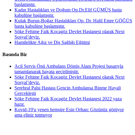
başlamıştır.
Kadın Hastalıkları ve Doğum Op.Dr.Elif GÜMÜŞ hasta
kabulüne başlamıştır.
Kulak Burun-Boğaz Hastalıkları Op. Dr. Halil Emre GÖĞÜŞ
hasta kabulüne başlamıştır.
Söke Fehime Faik Kocagöz Devlet Hastanesi olarak Next
Sosyal’deyiz.
Hamilelikte Ağız ve Diş Sağlığı Eğitimi
Basında Biz
Acil Servis Önü Ambulans Dönüş Alanı Projesi başarıyla
tamamlanarak hayata geçirilmiştir.
Söke Fehime Faik Kocagöz Devlet Hastanesi olarak Next
Sosyal’deyiz.
Serebral Palsi Hastası Gencin Ambulansa Binme Hayali
Gerçekleşti
Söke Fehime Faik Kocagöz Devlet Hastanesi 2022 yaza
hazır.
Kovid-19'u yenen hemşire Esin Orhan: Gözünüz görüyor
ama eliniz tutmuyor