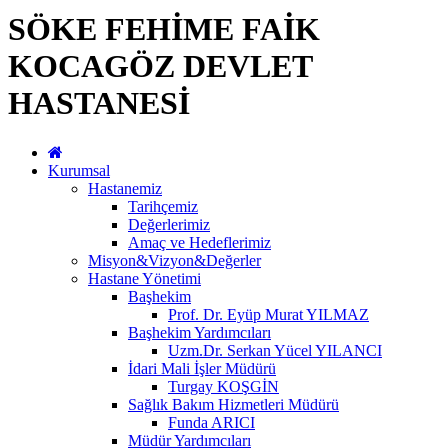
SÖKE FEHİME FAİK
KOCAGÖZ DEVLET
HASTANESİ
Kurumsal
Hastanemiz
Tarihçemiz
Değerlerimiz
Amaç ve Hedeflerimiz
Misyon&Vizyon&Değerler
Hastane Yönetimi
Başhekim
Prof. Dr. Eyüp Murat YILMAZ
Başhekim Yardımcıları
Uzm.Dr. Serkan Yücel YILANCI
İdari Mali İşler Müdürü
Turgay KOŞGİN
Sağlık Bakım Hizmetleri Müdürü
Funda ARICI
Müdür Yardımcıları