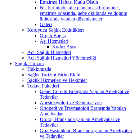
Emzirme Haftası Kutlu Olsun
Nst biriminde, aile planlaması biriminde ,
emzirme odasında, gebe okulunda ve doğum
ünitesinde yapılan düzenlemeler
Galeri
Koruyucu Sağlık Etkinlikleri
Organ Bağışı
Aşı Hizmetleri
Kuduz Aşısı
Acil Sağlık Hizmetleri
Acil Sağlık Hizmetleri Yönetmeliği
Sağlık Turizmi
Hakkımızda
Sağlık Turizmi Birim Ekibi
Sağlık Hizmetleri ve Hekimler
Tedavi Paketleri
Genel Cerrahi Branşında Yapılan Ameliyat ve
Tedaviler
Anesteziyoloji ve Reanimasyon
Ortopedi ve Travmatoloji Branşında Yapılan
Ameliyatlar
Üroloji Branşında yapılan Ameliyatlar ve
Tedaviler
Göz Hastalıkları Branşında yapılan Ameliyatlar
ve Tedaviler