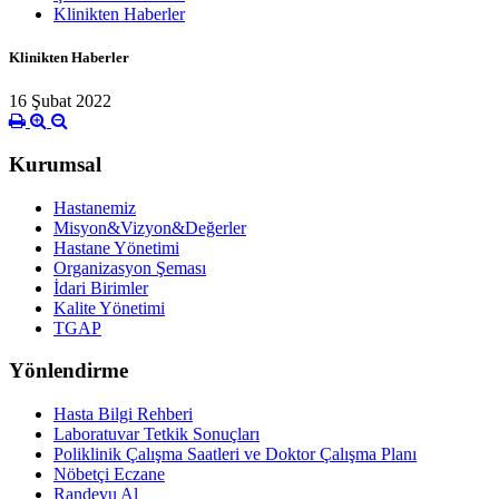
Klinikten Haberler
Klinikten Haberler
16 Şubat 2022
Kurumsal
Hastanemiz
Misyon&Vizyon&Değerler
Hastane Yönetimi
Organizasyon Şeması
İdari Birimler
Kalite Yönetimi
TGAP
Yönlendirme
Hasta Bilgi Rehberi
Laboratuvar Tetkik Sonuçları
Poliklinik Çalışma Saatleri ve Doktor Çalışma Planı
Nöbetçi Eczane
Randevu Al