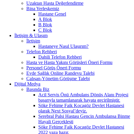
Uzaktan Hasta Değerlendirme
Bina Yerleşkemiz
Hastane Genel
A Blok
B Blok
C Blok
İletişim & Ulaşım
İletişim
Hastaneye Nasıl Ulaşırım?
Telefon Rehberi
Dahili Telefon Rehberi
Hasta ve Hasta Yakını Görüşleri Öneri Formu
Personel Görüş Öneri Formu
Evde Sağlık Online Randevu Talebi
Çalışan-Yönetim Görüşme Talebi
Dijital Medya
Basında Biz
Acil Servis Önü Ambulans Dönüş Alanı Projesi
başarıyla tamamlanarak hayata geçirilmiştir.
Söke Fehime Faik Kocagöz Devlet Hastanesi
olarak Next Sosyal’deyiz.
Serebral Palsi Hastası Gencin Ambulansa Binme
Hayali Gerçekleşti
Söke Fehime Faik Kocagöz Devlet Hastanesi
2022 yaza hazır.