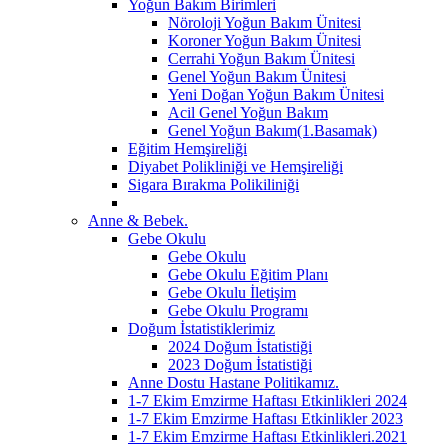
Yoğun Bakım Birimleri
Nöroloji Yoğun Bakım Ünitesi
Koroner Yoğun Bakım Ünitesi
Cerrahi Yoğun Bakım Ünitesi
Genel Yoğun Bakım Ünitesi
Yeni Doğan Yoğun Bakım Ünitesi
Acil Genel Yoğun Bakım
Genel Yoğun Bakım(1.Basamak)
Eğitim Hemşireliği
Diyabet Polikliniği ve Hemşireliği
Sigara Bırakma Polikiliniği
Anne & Bebek.
Gebe Okulu
Gebe Okulu
Gebe Okulu Eğitim Planı
Gebe Okulu İletişim
Gebe Okulu Programı
Doğum İstatistiklerimiz
2024 Doğum İstatistiği
2023 Doğum İstatistiği
Anne Dostu Hastane Politikamız.
1-7 Ekim Emzirme Haftası Etkinlikleri 2024
1-7 Ekim Emzirme Haftası Etkinlikler 2023
1-7 Ekim Emzirme Haftası Etkinlikleri.2021