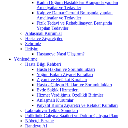
Kadın Doğum Hastalıkları Branşında yapılan
Ameliyatlar ve Tedaviler
Kalp ve Damar Cerrahi Branşında yapılan
Ameliyatlar ve Tedaviler
Fizik Tedavi ve Rehabilitasyon Branşında
Yapılan Tedaviler
Anlaşmalı Kurumlar
Hasta ve Ziyaretçiler
Şehrimiz
İletişim
Hastaneye Nasıl Ulaşırım?
Yönlendirme
Hasta Bilgi Rehberi
Hasta Hakları ve Sorumlulukları
Yoğun Bakım Ziyaret Kuralları
Ziyaret ve Refakat Kuralları
Hasta - Çalışan Hakları ve Sorumlulukları
Evde Sağlık Hizmetleri
Hizmet Verdiğimiz Özellikli Birimler
Anlaşmalı Kurumlar
Palyatif Birimi Ziyaretçi ve Refakat Kuralları
Laboratuvar Tetkik Sonuçları
Poliklinik Çalışma Saatleri ve Doktor Çalışma Planı
Nöbetçi Eczane
Randevu Al