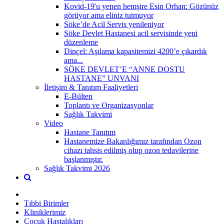
Kovid-19'u yenen hemşire Esin Orhan: Gözünüz
görüyor ama eliniz tutmuyor
Söke’de Acil Servis yenileniyor
Söke Devlet Hastanesi acil servisinde yeni
düzenleme
Dinçel: Aşılama kapasitemizi 4200’e çıkardık
ama...
SÖKE DEVLET’E “ANNE DOSTU
HASTANE” UNVANI
İletişim & Tanıtım Faaliyetleri
E-Bülten
Toplantı ve Organizasyonlar
Sağlık Takvimi
Video
Hastane Tanıtım
Hastanemize Bakanlığımız tarafından Ozon
cihazı tahsis edilmiş olup ozon tedavilerine
başlanmıştır.
Sağlık Takvimi 2026
Tıbbi Birimler
Kliniklerimiz
Çocuk Hastalıkları