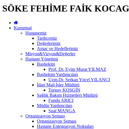
SÖKE FEHİME FAİK KOCAG
Kurumsal
Hastanemiz
Tarihçemiz
Değerlerimiz
Amaç ve Hedeflerimiz
Misyon&Vizyon&Değerler
Hastane Yönetimi
Başhekim
Prof. Dr. Eyüp Murat YILMAZ
Başhekim Yardımcıları
Uzm.Dr. Serkan Yücel YILANCI
İdari Mali İşler Müdürü
Turgay KOŞGİN
Sağlık Bakım Hizmetleri Müdürü
Funda ARICI
Müdür Yardımcıları
Suat MANGA
Organizasyon Şeması
Organizasyon Şeması
Hastane Entegrasyon Noktaları