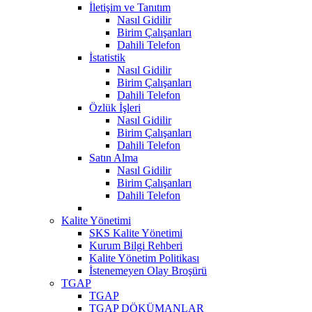
İletişim ve Tanıtım
Nasıl Gidilir
Birim Çalışanları
Dahili Telefon
İstatistik
Nasıl Gidilir
Birim Çalışanları
Dahili Telefon
Özlük İşleri
Nasıl Gidilir
Birim Çalışanları
Dahili Telefon
Satın Alma
Nasıl Gidilir
Birim Çalışanları
Dahili Telefon
Kalite Yönetimi
SKS Kalite Yönetimi
Kurum Bilgi Rehberi
Kalite Yönetim Politikası
İstenemeyen Olay Broşürü
TGAP
TGAP
TGAP DÖKÜMANLAR