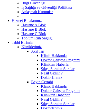
Bilgi Güvenliği
İş Sağlığı ve Güvenliği Politikası
Anlaşmalı Kurumlar
Hizmet Binalarımız
Hastane A Blok
Hastane B Blok
Hastane C Blok
Toplum Ruh Sağlığı
Tıbbi Birimler
Kliniklerimiz
Acil Tıp
Klinik Hakkında
Doktor Çalışma Programı
Klinikten Haberler
Sıkça Sorulan Sorular
Nasıl Gidilir ?
Doktorlarımız
Beyin Cerrahi
Klinik Hakkında
Doktor Çalışma Programı
Klinikten Haberler
Nasıl Gidilir ?
Sıkça Sorulan Sorular
Doktorlarımız