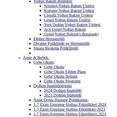
Yoğun Bakım Birimleri
Nöroloji Yoğun Bakım Ünitesi
Koroner Yoğun Bakım Ünitesi
Cerrahi Yoğun Bakım Ünitesi
Genel Yoğun Bakım Ünitesi
Yeni Doğan Yoğun Bakım Ünitesi
Acil Genel Yoğun Bakım
Genel Yoğun Bakım(1.Basamak)
Eğitim Hemşireliği
Diyabet Polikliniği ve Hemşireliği
Sigara Bırakma Polikiliniği
Anne & Bebek.
Gebe Okulu
Gebe Okulu
Gebe Okulu Eğitim Planı
Gebe Okulu İletişim
Gebe Okulu Programı
Doğum İstatistiklerimiz
2024 Doğum İstatistiği
2023 Doğum İstatistiği
Anne Dostu Hastane Politikamız.
1-7 Ekim Emzirme Haftası Etkinlikleri 2024
1-7 Ekim Emzirme Haftası Etkinlikler 2023
1-7 Ekim Emzirme Haftası Etkinlikleri.2021