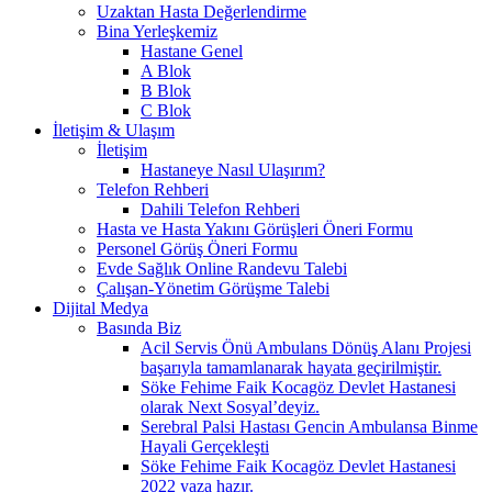
Uzaktan Hasta Değerlendirme
Bina Yerleşkemiz
Hastane Genel
A Blok
B Blok
C Blok
İletişim & Ulaşım
İletişim
Hastaneye Nasıl Ulaşırım?
Telefon Rehberi
Dahili Telefon Rehberi
Hasta ve Hasta Yakını Görüşleri Öneri Formu
Personel Görüş Öneri Formu
Evde Sağlık Online Randevu Talebi
Çalışan-Yönetim Görüşme Talebi
Dijital Medya
Basında Biz
Acil Servis Önü Ambulans Dönüş Alanı Projesi
başarıyla tamamlanarak hayata geçirilmiştir.
Söke Fehime Faik Kocagöz Devlet Hastanesi
olarak Next Sosyal’deyiz.
Serebral Palsi Hastası Gencin Ambulansa Binme
Hayali Gerçekleşti
Söke Fehime Faik Kocagöz Devlet Hastanesi
2022 yaza hazır.