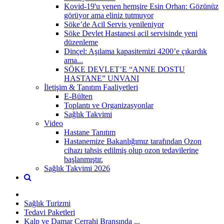
Kovid-19'u yenen hemşire Esin Orhan: Gözünüz
görüyor ama eliniz tutmuyor
Söke’de Acil Servis yenileniyor
Söke Devlet Hastanesi acil servisinde yeni
düzenleme
Dinçel: Aşılama kapasitemizi 4200’e çıkardık
ama...
SÖKE DEVLET’E “ANNE DOSTU
HASTANE” UNVANI
İletişim & Tanıtım Faaliyetleri
E-Bülten
Toplantı ve Organizasyonlar
Sağlık Takvimi
Video
Hastane Tanıtım
Hastanemize Bakanlığımız tarafından Ozon
cihazı tahsis edilmiş olup ozon tedavilerine
başlanmıştır.
Sağlık Takvimi 2026
Sağlık Turizmi
Tedavi Paketleri
Kalp ve Damar Cerrahi Branşında ...