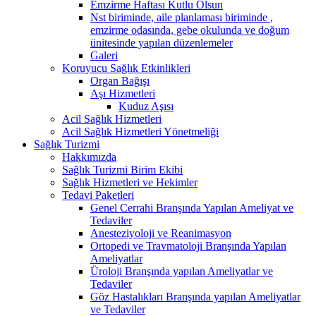
Emzirme Haftası Kutlu Olsun
Nst biriminde, aile planlaması biriminde ,
emzirme odasında, gebe okulunda ve doğum
ünitesinde yapılan düzenlemeler
Galeri
Koruyucu Sağlık Etkinlikleri
Organ Bağışı
Aşı Hizmetleri
Kuduz Aşısı
Acil Sağlık Hizmetleri
Acil Sağlık Hizmetleri Yönetmeliği
Sağlık Turizmi
Hakkımızda
Sağlık Turizmi Birim Ekibi
Sağlık Hizmetleri ve Hekimler
Tedavi Paketleri
Genel Cerrahi Branşında Yapılan Ameliyat ve
Tedaviler
Anesteziyoloji ve Reanimasyon
Ortopedi ve Travmatoloji Branşında Yapılan
Ameliyatlar
Üroloji Branşında yapılan Ameliyatlar ve
Tedaviler
Göz Hastalıkları Branşında yapılan Ameliyatlar
ve Tedaviler