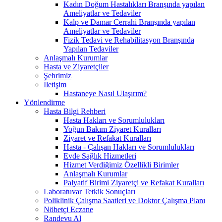
Kadın Doğum Hastalıkları Branşında yapılan
Ameliyatlar ve Tedaviler
Kalp ve Damar Cerrahi Branşında yapılan
Ameliyatlar ve Tedaviler
Fizik Tedavi ve Rehabilitasyon Branşında
Yapılan Tedaviler
Anlaşmalı Kurumlar
Hasta ve Ziyaretçiler
Şehrimiz
İletişim
Hastaneye Nasıl Ulaşırım?
Yönlendirme
Hasta Bilgi Rehberi
Hasta Hakları ve Sorumlulukları
Yoğun Bakım Ziyaret Kuralları
Ziyaret ve Refakat Kuralları
Hasta - Çalışan Hakları ve Sorumlulukları
Evde Sağlık Hizmetleri
Hizmet Verdiğimiz Özellikli Birimler
Anlaşmalı Kurumlar
Palyatif Birimi Ziyaretçi ve Refakat Kuralları
Laboratuvar Tetkik Sonuçları
Poliklinik Çalışma Saatleri ve Doktor Çalışma Planı
Nöbetçi Eczane
Randevu Al