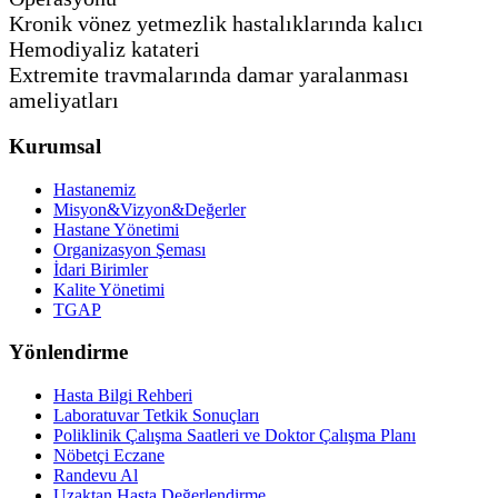
Kronik vönez yetmezlik hastalıklarında kalıcı
Hemodiyaliz katateri
Extremite travmalarında damar yaralanması
ameliyatları
Kurumsal
Hastanemiz
Misyon&Vizyon&Değerler
Hastane Yönetimi
Organizasyon Şeması
İdari Birimler
Kalite Yönetimi
TGAP
Yönlendirme
Hasta Bilgi Rehberi
Laboratuvar Tetkik Sonuçları
Poliklinik Çalışma Saatleri ve Doktor Çalışma Planı
Nöbetçi Eczane
Randevu Al
Uzaktan Hasta Değerlendirme