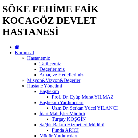
SÖKE FEHİME FAİK
KOCAGÖZ DEVLET
HASTANESİ
Kurumsal
Hastanemiz
Tarihçemiz
Değerlerimiz
Amaç ve Hedeflerimiz
Misyon&Vizyon&Değerler
Hastane Yönetimi
Başhekim
Prof. Dr. Eyüp Murat YILMAZ
Başhekim Yardımcıları
Uzm.Dr. Serkan Yücel YILANCI
İdari Mali İşler Müdürü
Turgay KOŞGİN
Sağlık Bakım Hizmetleri Müdürü
Funda ARICI
Müdür Yardımcıları