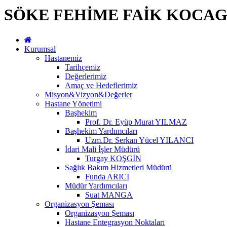
SÖKE FEHİME FAİK KOCAG
Kurumsal
Hastanemiz
Tarihçemiz
Değerlerimiz
Amaç ve Hedeflerimiz
Misyon&Vizyon&Değerler
Hastane Yönetimi
Başhekim
Prof. Dr. Eyüp Murat YILMAZ
Başhekim Yardımcıları
Uzm.Dr. Serkan Yücel YILANCI
İdari Mali İşler Müdürü
Turgay KOŞGİN
Sağlık Bakım Hizmetleri Müdürü
Funda ARICI
Müdür Yardımcıları
Suat MANGA
Organizasyon Şeması
Organizasyon Şeması
Hastane Entegrasyon Noktaları