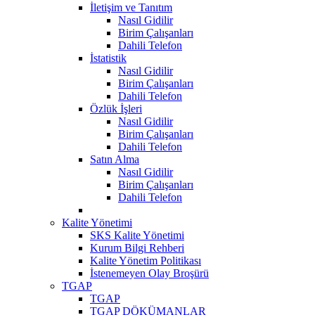
İletişim ve Tanıtım
Nasıl Gidilir
Birim Çalışanları
Dahili Telefon
İstatistik
Nasıl Gidilir
Birim Çalışanları
Dahili Telefon
Özlük İşleri
Nasıl Gidilir
Birim Çalışanları
Dahili Telefon
Satın Alma
Nasıl Gidilir
Birim Çalışanları
Dahili Telefon
Kalite Yönetimi
SKS Kalite Yönetimi
Kurum Bilgi Rehberi
Kalite Yönetim Politikası
İstenemeyen Olay Broşürü
TGAP
TGAP
TGAP DÖKÜMANLAR