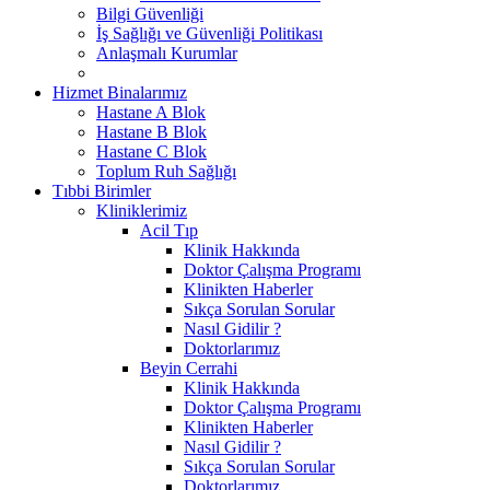
Bilgi Güvenliği
İş Sağlığı ve Güvenliği Politikası
Anlaşmalı Kurumlar
Hizmet Binalarımız
Hastane A Blok
Hastane B Blok
Hastane C Blok
Toplum Ruh Sağlığı
Tıbbi Birimler
Kliniklerimiz
Acil Tıp
Klinik Hakkında
Doktor Çalışma Programı
Klinikten Haberler
Sıkça Sorulan Sorular
Nasıl Gidilir ?
Doktorlarımız
Beyin Cerrahi
Klinik Hakkında
Doktor Çalışma Programı
Klinikten Haberler
Nasıl Gidilir ?
Sıkça Sorulan Sorular
Doktorlarımız