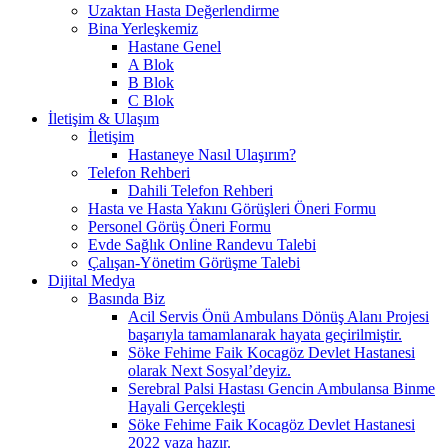
Uzaktan Hasta Değerlendirme
Bina Yerleşkemiz
Hastane Genel
A Blok
B Blok
C Blok
İletişim & Ulaşım
İletişim
Hastaneye Nasıl Ulaşırım?
Telefon Rehberi
Dahili Telefon Rehberi
Hasta ve Hasta Yakını Görüşleri Öneri Formu
Personel Görüş Öneri Formu
Evde Sağlık Online Randevu Talebi
Çalışan-Yönetim Görüşme Talebi
Dijital Medya
Basında Biz
Acil Servis Önü Ambulans Dönüş Alanı Projesi
başarıyla tamamlanarak hayata geçirilmiştir.
Söke Fehime Faik Kocagöz Devlet Hastanesi
olarak Next Sosyal’deyiz.
Serebral Palsi Hastası Gencin Ambulansa Binme
Hayali Gerçekleşti
Söke Fehime Faik Kocagöz Devlet Hastanesi
2022 yaza hazır.