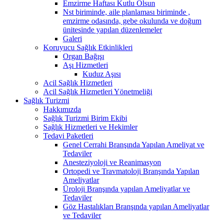
Emzirme Haftası Kutlu Olsun
Nst biriminde, aile planlaması biriminde ,
emzirme odasında, gebe okulunda ve doğum
ünitesinde yapılan düzenlemeler
Galeri
Koruyucu Sağlık Etkinlikleri
Organ Bağışı
Aşı Hizmetleri
Kuduz Aşısı
Acil Sağlık Hizmetleri
Acil Sağlık Hizmetleri Yönetmeliği
Sağlık Turizmi
Hakkımızda
Sağlık Turizmi Birim Ekibi
Sağlık Hizmetleri ve Hekimler
Tedavi Paketleri
Genel Cerrahi Branşında Yapılan Ameliyat ve
Tedaviler
Anesteziyoloji ve Reanimasyon
Ortopedi ve Travmatoloji Branşında Yapılan
Ameliyatlar
Üroloji Branşında yapılan Ameliyatlar ve
Tedaviler
Göz Hastalıkları Branşında yapılan Ameliyatlar
ve Tedaviler