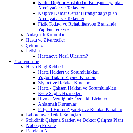
Kadın Doğum Hastalıkları Branşında yapılan
Ameliyatlar ve Tedaviler
Kalp ve Damar Cerrahi Branşında yapılan
Ameliyatlar ve Tedaviler
Fizik Tedavi ve Rehabilitasyon Branşında
Yapılan Tedaviler
Anlaşmalı Kurumlar
Hasta ve Ziyaretçiler
Şehrimiz
İletişim
Hastaneye Nasıl Ulaşırım?
Yönlendirme
Hasta Bilgi Rehberi
Hasta Hakları ve Sorumlulukları
Yoğun Bakım Ziyaret Kuralları
Ziyaret ve Refakat Kuralları
Hasta - Çalışan Hakları ve Sorumlulukları
Evde Sağlık Hizmetleri
Hizmet Verdiğimiz Özellikli Birimler
Anlaşmalı Kurumlar
Palyatif Birimi Ziyaretçi ve Refakat Kuralları
Laboratuvar Tetkik Sonuçları
Poliklinik Çalışma Saatleri ve Doktor Çalışma Planı
Nöbetçi Eczane
Randevu Al