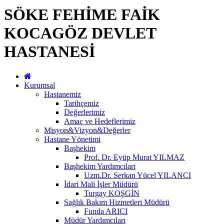
SÖKE FEHİME FAİK
KOCAGÖZ DEVLET
HASTANESİ
Kurumsal
Hastanemiz
Tarihçemiz
Değerlerimiz
Amaç ve Hedeflerimiz
Misyon&Vizyon&Değerler
Hastane Yönetimi
Başhekim
Prof. Dr. Eyüp Murat YILMAZ
Başhekim Yardımcıları
Uzm.Dr. Serkan Yücel YILANCI
İdari Mali İşler Müdürü
Turgay KOŞGİN
Sağlık Bakım Hizmetleri Müdürü
Funda ARICI
Müdür Yardımcıları