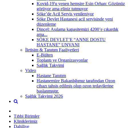
Kovid-19'u yenen hemşire Esin Orhan: Gözünüz
görüyor ama eliniz tutmuyor
Söke’de Acil Servis yenileniyor
Söke Devlet Hastanesi acil servisinde yeni
düzenleme
Dinçel: Aşılama kapasitemizi 4200’e çıkardık
ama...
SÖKE DEVLET’E “ANNE DOSTU
HASTANE” UNVANI
İletişim & Tanıtım Faaliyetleri
E-Bülten
Toplantı ve Organizasyonlar
Sağlık Takvimi
Video
Hastane Tanıtım
Hastanemize Bakanlığımız tarafından Ozon
cihazı tahsis edilmiş olup ozon tedavilerine
başlanmıştır.
Sağlık Takvimi 2026
Tıbbi Birimler
Kliniklerimiz
Dahiliye