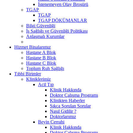
İstenemeyen Olay Broşürü
TGAP
TGAP
TGAP DÖKÜMANLAR
Bilgi Güvenliği
İş Sağlığı ve Güvenliği Politikası
Anlaşmalı Kurumlar
Hizmet Binalarımız
Hastane A Blok
Hastane B Blok
Hastane C Blok
Toplum Ruh Sağlığı
Tıbbi Birimler
Kliniklerimiz
Acil Tıp
Klinik Hakkında
Doktor Çalışma Programı
Klinikten Haberler
Sıkça Sorulan Sorular
Nasıl Gidilir ?
Doktorlarımız
Beyin Cerrahi
Klinik Hakkında
Doktor Çalışma Programı