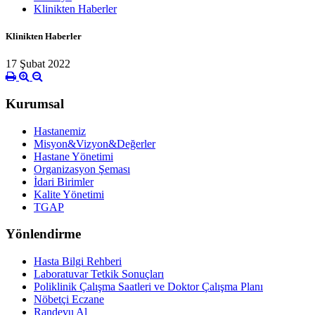
Klinikten Haberler
Klinikten Haberler
17 Şubat 2022
Kurumsal
Hastanemiz
Misyon&Vizyon&Değerler
Hastane Yönetimi
Organizasyon Şeması
İdari Birimler
Kalite Yönetimi
TGAP
Yönlendirme
Hasta Bilgi Rehberi
Laboratuvar Tetkik Sonuçları
Poliklinik Çalışma Saatleri ve Doktor Çalışma Planı
Nöbetçi Eczane
Randevu Al