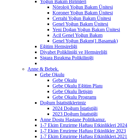
Yoğun Bakım Birimleri
Nöroloji Yoğun Bakım Ünitesi
Koroner Yoğun Bakım Ünitesi
Cerrahi Yoğun Bakım Ünitesi
Genel Yoğun Bakım Ünitesi
Yeni Doğan Yoğun Bakım Ünitesi
Acil Genel Yoğun Bakım
Genel Yoğun Bakım(1.Basamak)
Eğitim Hemşireliği
Diyabet Polikliniği ve Hemşireliği
Sigara Bırakma Polikiliniği
Anne & Bebek.
Gebe Okulu
Gebe Okulu
Gebe Okulu Eğitim Planı
Gebe Okulu İletişim
Gebe Okulu Programı
Doğum İstatistiklerimiz
2024 Doğum İstatistiği
2023 Doğum İstatistiği
Anne Dostu Hastane Politikamız.
1-7 Ekim Emzirme Haftası Etkinlikleri 2024
1-7 Ekim Emzirme Haftası Etkinlikler 2023
1-7 Ekim Emzirme Haftası Etkinlikleri.2021