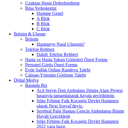
Uzaktan Hasta Değerlendirme
Bina Yerleşkemiz
Hastane Genel
A Blok
B Blok
C Blok
İletişim & Ulaşım
İletişim
Hastaneye Nasıl Ulaşırım?
Telefon Rehberi
Dahili Telefon Rehberi
Hasta ve Hasta Yakını Görüşleri Öneri Formu
Personel Görüş Öneri Formu
Evde Sağlık Online Randevu Talebi
Çalışan-Yönetim Görüşme Talebi
Dijital Medya
Basında Biz
Acil Servis Önü Ambulans Dönüş Alanı Projesi
başarıyla tamamlanarak hayata geçirilmiştir.
Söke Fehime Faik Kocagöz Devlet Hastanesi
olarak Next Sosyal’deyiz.
Serebral Palsi Hastası Gencin Ambulansa Binme
Hayali Gerçekleşti
Söke Fehime Faik Kocagöz Devlet Hastanesi
2022 yaza hazır.