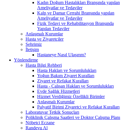
Kadın Doğum Hastalıkları Branşında yapılan
Ameliyatlar ve Tedaviler
Kalp ve Damar Cerrahi Branşında yapılan
Ameliyatlar ve Tedaviler
Fizik Tedavi ve Rehabilitasyon Branşında
Yapılan Tedaviler
Anlaşmalı Kurumlar
Hasta ve Ziyaretçiler
Şehrimiz
İletişim
Hastaneye Nasıl Ulaşırım?
Yönlendirme
Hasta Bilgi Rehberi
Hasta Hakları ve Sorumlulukları
Yoğun Bakım Ziyaret Kuralları
Ziyaret ve Refakat Kuralları
Hasta - Çalışan Hakları ve Sorumlulukları
Evde Sağlık Hizmetleri
Hizmet Verdiğimiz Özellikli Birimler
Anlaşmalı Kurumlar
Palyatif Birimi Ziyaretçi ve Refakat Kuralları
Laboratuvar Tetkik Sonuçları
Poliklinik Çalışma Saatleri ve Doktor Çalışma Planı
Nöbetçi Eczane
Randevu Al