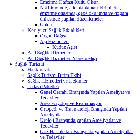
Emzirme Haftası Kutlu Olsun
Nst biriminde, aile planlaması biriminde ,
emzirme odasında, gebe okulunda ve doğum
ünitesinde yapılan düzenlemeler
Galeri
Koruyucu Sağlık Etkinlikleri
Organ Bağışı
Aşı Hizmetleri
Kuduz Aşısı
Acil Sağlık Hizmetleri
Acil Sağlık Hizmetleri Yönetmeliği
Sağlık Turizmi
Hakkımızda
Sağlık Turizmi Birim Ekibi
Sağlık Hizmetleri ve Hekimler
Tedavi Paketleri
Genel Cerrahi Branşında Yapılan Ameliyat ve
Tedaviler
Anesteziyoloji ve Reanimasyon
Ortopedi ve Travmatoloji Branşında Yapılan
Ameliyatlar
Üroloji Branşında yapılan Ameliyatlar ve
Tedaviler
Göz Hastalıkları Branşında yapılan Ameliyatlar
ve Tedaviler