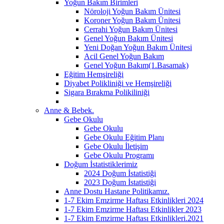
Yoğun Bakım Birimleri
Nöroloji Yoğun Bakım Ünitesi
Koroner Yoğun Bakım Ünitesi
Cerrahi Yoğun Bakım Ünitesi
Genel Yoğun Bakım Ünitesi
Yeni Doğan Yoğun Bakım Ünitesi
Acil Genel Yoğun Bakım
Genel Yoğun Bakım(1.Basamak)
Eğitim Hemşireliği
Diyabet Polikliniği ve Hemşireliği
Sigara Bırakma Polikiliniği
Anne & Bebek.
Gebe Okulu
Gebe Okulu
Gebe Okulu Eğitim Planı
Gebe Okulu İletişim
Gebe Okulu Programı
Doğum İstatistiklerimiz
2024 Doğum İstatistiği
2023 Doğum İstatistiği
Anne Dostu Hastane Politikamız.
1-7 Ekim Emzirme Haftası Etkinlikleri 2024
1-7 Ekim Emzirme Haftası Etkinlikler 2023
1-7 Ekim Emzirme Haftası Etkinlikleri.2021