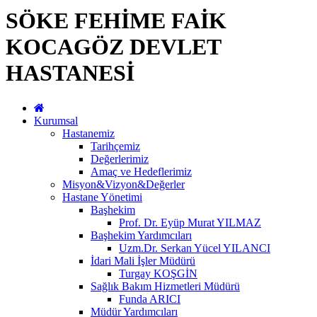
SÖKE FEHİME FAİK
KOCAGÖZ DEVLET
HASTANESİ
Kurumsal
Hastanemiz
Tarihçemiz
Değerlerimiz
Amaç ve Hedeflerimiz
Misyon&Vizyon&Değerler
Hastane Yönetimi
Başhekim
Prof. Dr. Eyüp Murat YILMAZ
Başhekim Yardımcıları
Uzm.Dr. Serkan Yücel YILANCI
İdari Mali İşler Müdürü
Turgay KOŞGİN
Sağlık Bakım Hizmetleri Müdürü
Funda ARICI
Müdür Yardımcıları