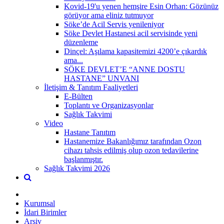
Kovid-19'u yenen hemşire Esin Orhan: Gözünüz
görüyor ama eliniz tutmuyor
Söke’de Acil Servis yenileniyor
Söke Devlet Hastanesi acil servisinde yeni
düzenleme
Dinçel: Aşılama kapasitemizi 4200’e çıkardık
ama...
SÖKE DEVLET’E “ANNE DOSTU
HASTANE” UNVANI
İletişim & Tanıtım Faaliyetleri
E-Bülten
Toplantı ve Organizasyonlar
Sağlık Takvimi
Video
Hastane Tanıtım
Hastanemize Bakanlığımız tarafından Ozon
cihazı tahsis edilmiş olup ozon tedavilerine
başlanmıştır.
Sağlık Takvimi 2026
Kurumsal
İdari Birimler
Arşiv