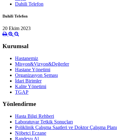
Dahili Telefon
Dahili Telefon
20 Ekim 2023
Kurumsal
Hastanemiz
Misyon&Vizyon&Değerler
Hastane Yönetimi
Organizasyon Şeması
İdari Birimler
Kalite Yönetimi
TGAP
Yönlendirme
Hasta Bilgi Rehberi
Laboratuvar Tetkik Sonuçları
Poliklinik Çalışma Saatleri ve Doktor Çalışma Planı
Nöbetçi Eczane
Randevu Al