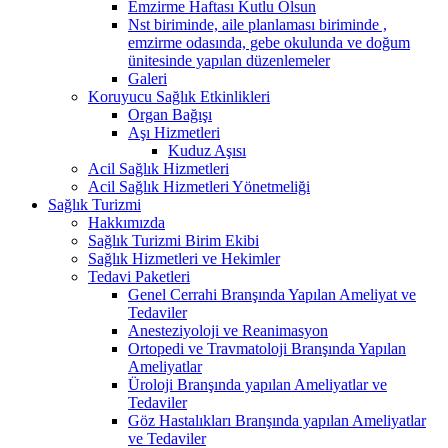
Emzirme Haftası Kutlu Olsun
Nst biriminde, aile planlaması biriminde ,
emzirme odasında, gebe okulunda ve doğum
ünitesinde yapılan düzenlemeler
Galeri
Koruyucu Sağlık Etkinlikleri
Organ Bağışı
Aşı Hizmetleri
Kuduz Aşısı
Acil Sağlık Hizmetleri
Acil Sağlık Hizmetleri Yönetmeliği
Sağlık Turizmi
Hakkımızda
Sağlık Turizmi Birim Ekibi
Sağlık Hizmetleri ve Hekimler
Tedavi Paketleri
Genel Cerrahi Branşında Yapılan Ameliyat ve
Tedaviler
Anesteziyoloji ve Reanimasyon
Ortopedi ve Travmatoloji Branşında Yapılan
Ameliyatlar
Üroloji Branşında yapılan Ameliyatlar ve
Tedaviler
Göz Hastalıkları Branşında yapılan Ameliyatlar
ve Tedaviler