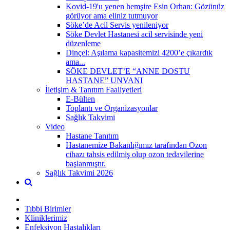
Kovid-19'u yenen hemşire Esin Orhan: Gözünüz
görüyor ama eliniz tutmuyor
Söke’de Acil Servis yenileniyor
Söke Devlet Hastanesi acil servisinde yeni
düzenleme
Dinçel: Aşılama kapasitemizi 4200’e çıkardık
ama...
SÖKE DEVLET’E “ANNE DOSTU
HASTANE” UNVANI
İletişim & Tanıtım Faaliyetleri
E-Bülten
Toplantı ve Organizasyonlar
Sağlık Takvimi
Video
Hastane Tanıtım
Hastanemize Bakanlığımız tarafından Ozon
cihazı tahsis edilmiş olup ozon tedavilerine
başlanmıştır.
Sağlık Takvimi 2026
Tıbbi Birimler
Kliniklerimiz
Enfeksiyon Hastalıkları