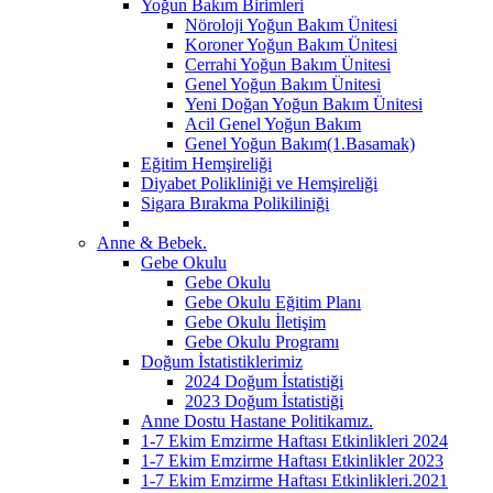
Yoğun Bakım Birimleri
Nöroloji Yoğun Bakım Ünitesi
Koroner Yoğun Bakım Ünitesi
Cerrahi Yoğun Bakım Ünitesi
Genel Yoğun Bakım Ünitesi
Yeni Doğan Yoğun Bakım Ünitesi
Acil Genel Yoğun Bakım
Genel Yoğun Bakım(1.Basamak)
Eğitim Hemşireliği
Diyabet Polikliniği ve Hemşireliği
Sigara Bırakma Polikiliniği
Anne & Bebek.
Gebe Okulu
Gebe Okulu
Gebe Okulu Eğitim Planı
Gebe Okulu İletişim
Gebe Okulu Programı
Doğum İstatistiklerimiz
2024 Doğum İstatistiği
2023 Doğum İstatistiği
Anne Dostu Hastane Politikamız.
1-7 Ekim Emzirme Haftası Etkinlikleri 2024
1-7 Ekim Emzirme Haftası Etkinlikler 2023
1-7 Ekim Emzirme Haftası Etkinlikleri.2021