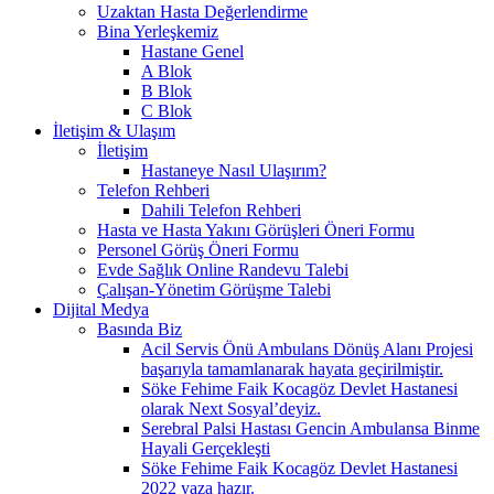
Uzaktan Hasta Değerlendirme
Bina Yerleşkemiz
Hastane Genel
A Blok
B Blok
C Blok
İletişim & Ulaşım
İletişim
Hastaneye Nasıl Ulaşırım?
Telefon Rehberi
Dahili Telefon Rehberi
Hasta ve Hasta Yakını Görüşleri Öneri Formu
Personel Görüş Öneri Formu
Evde Sağlık Online Randevu Talebi
Çalışan-Yönetim Görüşme Talebi
Dijital Medya
Basında Biz
Acil Servis Önü Ambulans Dönüş Alanı Projesi
başarıyla tamamlanarak hayata geçirilmiştir.
Söke Fehime Faik Kocagöz Devlet Hastanesi
olarak Next Sosyal’deyiz.
Serebral Palsi Hastası Gencin Ambulansa Binme
Hayali Gerçekleşti
Söke Fehime Faik Kocagöz Devlet Hastanesi
2022 yaza hazır.