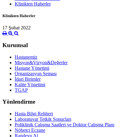
Klinikten Haberler
Klinikten Haberler
17 Şubat 2022
Kurumsal
Hastanemiz
Misyon&Vizyon&Değerler
Hastane Yönetimi
Organizasyon Şeması
İdari Birimler
Kalite Yönetimi
TGAP
Yönlendirme
Hasta Bilgi Rehberi
Laboratuvar Tetkik Sonuçları
Poliklinik Çalışma Saatleri ve Doktor Çalışma Planı
Nöbetçi Eczane
Randevu Al