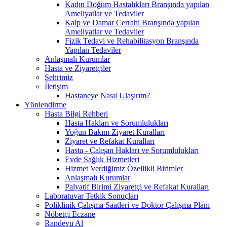
Kadın Doğum Hastalıkları Branşında yapılan
Ameliyatlar ve Tedaviler
Kalp ve Damar Cerrahi Branşında yapılan
Ameliyatlar ve Tedaviler
Fizik Tedavi ve Rehabilitasyon Branşında
Yapılan Tedaviler
Anlaşmalı Kurumlar
Hasta ve Ziyaretçiler
Şehrimiz
İletişim
Hastaneye Nasıl Ulaşırım?
Yönlendirme
Hasta Bilgi Rehberi
Hasta Hakları ve Sorumlulukları
Yoğun Bakım Ziyaret Kuralları
Ziyaret ve Refakat Kuralları
Hasta - Çalışan Hakları ve Sorumlulukları
Evde Sağlık Hizmetleri
Hizmet Verdiğimiz Özellikli Birimler
Anlaşmalı Kurumlar
Palyatif Birimi Ziyaretçi ve Refakat Kuralları
Laboratuvar Tetkik Sonuçları
Poliklinik Çalışma Saatleri ve Doktor Çalışma Planı
Nöbetçi Eczane
Randevu Al