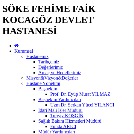
SÖKE FEHİME FAİK
KOCAGÖZ DEVLET
HASTANESİ
Kurumsal
Hastanemiz
Tarihçemiz
Değerlerimiz
Amaç ve Hedeflerimiz
Misyon&Vizyon&Değerler
Hastane Yönetimi
Başhekim
Prof. Dr. Eyüp Murat YILMAZ
Başhekim Yardımcıları
Uzm.Dr. Serkan Yücel YILANCI
İdari Mali İşler Müdürü
Turgay KOŞGİN
Sağlık Bakım Hizmetleri Müdürü
Funda ARICI
Müdür Yardımcıları