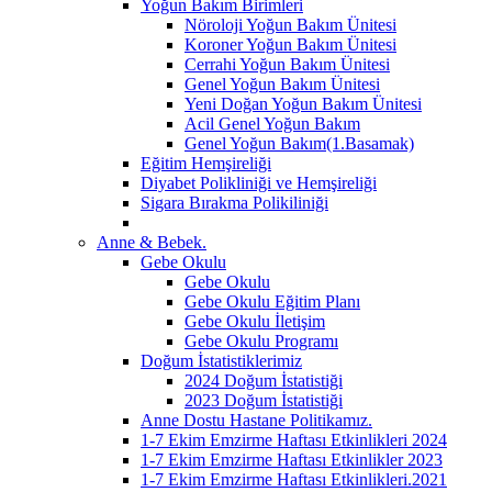
Yoğun Bakım Birimleri
Nöroloji Yoğun Bakım Ünitesi
Koroner Yoğun Bakım Ünitesi
Cerrahi Yoğun Bakım Ünitesi
Genel Yoğun Bakım Ünitesi
Yeni Doğan Yoğun Bakım Ünitesi
Acil Genel Yoğun Bakım
Genel Yoğun Bakım(1.Basamak)
Eğitim Hemşireliği
Diyabet Polikliniği ve Hemşireliği
Sigara Bırakma Polikiliniği
Anne & Bebek.
Gebe Okulu
Gebe Okulu
Gebe Okulu Eğitim Planı
Gebe Okulu İletişim
Gebe Okulu Programı
Doğum İstatistiklerimiz
2024 Doğum İstatistiği
2023 Doğum İstatistiği
Anne Dostu Hastane Politikamız.
1-7 Ekim Emzirme Haftası Etkinlikleri 2024
1-7 Ekim Emzirme Haftası Etkinlikler 2023
1-7 Ekim Emzirme Haftası Etkinlikleri.2021