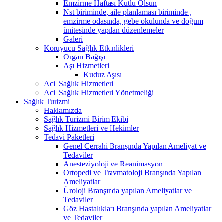
Emzirme Haftası Kutlu Olsun
Nst biriminde, aile planlaması biriminde ,
emzirme odasında, gebe okulunda ve doğum
ünitesinde yapılan düzenlemeler
Galeri
Koruyucu Sağlık Etkinlikleri
Organ Bağışı
Aşı Hizmetleri
Kuduz Aşısı
Acil Sağlık Hizmetleri
Acil Sağlık Hizmetleri Yönetmeliği
Sağlık Turizmi
Hakkımızda
Sağlık Turizmi Birim Ekibi
Sağlık Hizmetleri ve Hekimler
Tedavi Paketleri
Genel Cerrahi Branşında Yapılan Ameliyat ve
Tedaviler
Anesteziyoloji ve Reanimasyon
Ortopedi ve Travmatoloji Branşında Yapılan
Ameliyatlar
Üroloji Branşında yapılan Ameliyatlar ve
Tedaviler
Göz Hastalıkları Branşında yapılan Ameliyatlar
ve Tedaviler