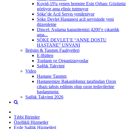
Kovid-19'u yenen hemşire Esin Orhan: Gözünüz
görüyor ama eliniz tutmuyor
Söke’de Acil Servis yenileniyor
Söke Devlet Hastanesi acil servisinde yeni
düzenleme
Dinçel: Aşılama kapasitemizi 4200’e çıkardık
ama...
SÖKE DEVLET’E “ANNE DOSTU
HASTANE” UNVANI
İletişim & Tanıtım Faaliyetleri
E-Bülten
Toplantı ve Organizasyonlar
Sağlık Takvimi
Video
Hastane Tanıtım
Hastanemize Bakanlığımız tarafından Ozon
cihazı tahsis edilmiş olup ozon tedavilerine
başlanmıştır.
Sağlık Takvimi 2026
Tıbbi Birimler
Özellikli Hizmetler
Evde Sağlık Hizmetleri