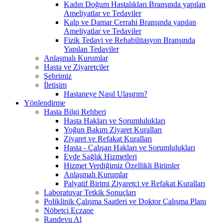
Kadın Doğum Hastalıkları Branşında yapılan
Ameliyatlar ve Tedaviler
Kalp ve Damar Cerrahi Branşında yapılan
Ameliyatlar ve Tedaviler
Fizik Tedavi ve Rehabilitasyon Branşında
Yapılan Tedaviler
Anlaşmalı Kurumlar
Hasta ve Ziyaretçiler
Şehrimiz
İletişim
Hastaneye Nasıl Ulaşırım?
Yönlendirme
Hasta Bilgi Rehberi
Hasta Hakları ve Sorumlulukları
Yoğun Bakım Ziyaret Kuralları
Ziyaret ve Refakat Kuralları
Hasta - Çalışan Hakları ve Sorumlulukları
Evde Sağlık Hizmetleri
Hizmet Verdiğimiz Özellikli Birimler
Anlaşmalı Kurumlar
Palyatif Birimi Ziyaretçi ve Refakat Kuralları
Laboratuvar Tetkik Sonuçları
Poliklinik Çalışma Saatleri ve Doktor Çalışma Planı
Nöbetçi Eczane
Randevu Al