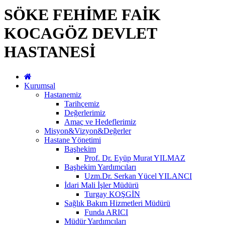
SÖKE FEHİME FAİK
KOCAGÖZ DEVLET
HASTANESİ
Kurumsal
Hastanemiz
Tarihçemiz
Değerlerimiz
Amaç ve Hedeflerimiz
Misyon&Vizyon&Değerler
Hastane Yönetimi
Başhekim
Prof. Dr. Eyüp Murat YILMAZ
Başhekim Yardımcıları
Uzm.Dr. Serkan Yücel YILANCI
İdari Mali İşler Müdürü
Turgay KOŞGİN
Sağlık Bakım Hizmetleri Müdürü
Funda ARICI
Müdür Yardımcıları