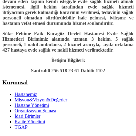
devam eden kişinin kendi isteğiyle evde sağlık hizmeti almak
istememesi, ilgili hekim tarafından evde sağlık hizmeti
ihtiyacının gerek kalmadığı kararının verilmesi, tedavinin sağlık
personeli olmadan sürdürülebilir hale gelmesi, iyileşme ve
hastanın vefat etmesi durumunda hizmet sonlandırılır.
Söke Fehime Faik Kocagöz Devlet Hastanesi Evde Sağlık
Hizmetleri Birimimiz alanında uzman 3 hekim, 5 sağlık
personeli, 1 nakil ambulansı, 2 hizmet aracıyla, ayda ortalama
427 hastaya evde sağlık ve nakil hizmeti verilmektedir.
İletişim Bilgileri:
Santral:0 256 518 23 61 Dahili: 1102
Kurumsal
Hastanemiz
Misyon&Vizyon&Değerler
Hastane Yönetimi
Organizasyon Şeması
İdari Birimler
Kalite Yönetimi
TGAP