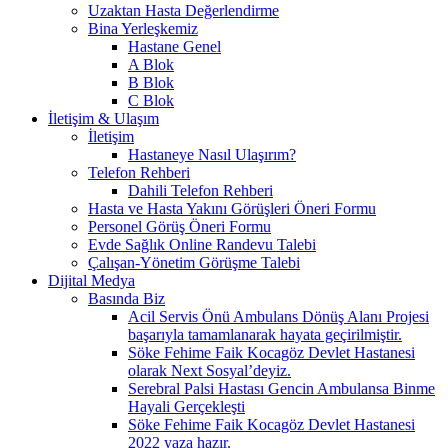
Uzaktan Hasta Değerlendirme
Bina Yerleşkemiz
Hastane Genel
A Blok
B Blok
C Blok
İletişim & Ulaşım
İletişim
Hastaneye Nasıl Ulaşırım?
Telefon Rehberi
Dahili Telefon Rehberi
Hasta ve Hasta Yakını Görüşleri Öneri Formu
Personel Görüş Öneri Formu
Evde Sağlık Online Randevu Talebi
Çalışan-Yönetim Görüşme Talebi
Dijital Medya
Basında Biz
Acil Servis Önü Ambulans Dönüş Alanı Projesi
başarıyla tamamlanarak hayata geçirilmiştir.
Söke Fehime Faik Kocagöz Devlet Hastanesi
olarak Next Sosyal’deyiz.
Serebral Palsi Hastası Gencin Ambulansa Binme
Hayali Gerçekleşti
Söke Fehime Faik Kocagöz Devlet Hastanesi
2022 yaza hazır.