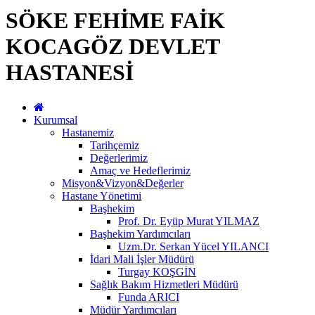
SÖKE FEHİME FAİK
KOCAGÖZ DEVLET
HASTANESİ
Kurumsal
Hastanemiz
Tarihçemiz
Değerlerimiz
Amaç ve Hedeflerimiz
Misyon&Vizyon&Değerler
Hastane Yönetimi
Başhekim
Prof. Dr. Eyüp Murat YILMAZ
Başhekim Yardımcıları
Uzm.Dr. Serkan Yücel YILANCI
İdari Mali İşler Müdürü
Turgay KOŞGİN
Sağlık Bakım Hizmetleri Müdürü
Funda ARICI
Müdür Yardımcıları