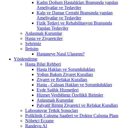
Kadın Doğum Hastalıkları Branşında yapılan
Ameliyatlar ve Tedaviler
Kalp ve Damar Cerrahi Branşında yapılan
Ameliyatlar ve Tedaviler
Fizik Tedavi ve Rehabilitasyon Branşında
Yapılan Tedaviler
Anlaşmalı Kurumlar
Hasta ve Ziyaretçiler
Şehrimiz
İletişim
Hastaneye Nasıl Ulaşırım?
Yönlendirme
Hasta Bilgi Rehberi
Hasta Hakları ve Sorumlulukları
Yoğun Bakım Ziyaret Kuralları
Ziyaret ve Refakat Kuralları
Hasta - Çalışan Hakları ve Sorumlulukları
Evde Sağlık Hizmetleri
Hizmet Verdiğimiz Özellikli Birimler
Anlaşmalı Kurumlar
Palyatif Birimi Ziyaretçi ve Refakat Kuralları
Laboratuvar Tetkik Sonuçları
Poliklinik Çalışma Saatleri ve Doktor Çalışma Planı
Nöbetçi Eczane
Randevu Al