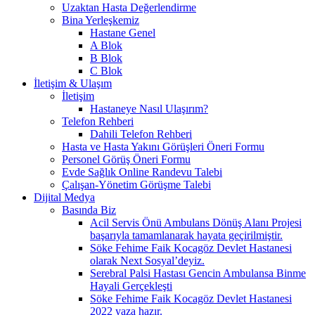
Uzaktan Hasta Değerlendirme
Bina Yerleşkemiz
Hastane Genel
A Blok
B Blok
C Blok
İletişim & Ulaşım
İletişim
Hastaneye Nasıl Ulaşırım?
Telefon Rehberi
Dahili Telefon Rehberi
Hasta ve Hasta Yakını Görüşleri Öneri Formu
Personel Görüş Öneri Formu
Evde Sağlık Online Randevu Talebi
Çalışan-Yönetim Görüşme Talebi
Dijital Medya
Basında Biz
Acil Servis Önü Ambulans Dönüş Alanı Projesi
başarıyla tamamlanarak hayata geçirilmiştir.
Söke Fehime Faik Kocagöz Devlet Hastanesi
olarak Next Sosyal’deyiz.
Serebral Palsi Hastası Gencin Ambulansa Binme
Hayali Gerçekleşti
Söke Fehime Faik Kocagöz Devlet Hastanesi
2022 yaza hazır.