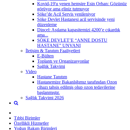
Kovid-19'u yenen hemşire Esin Orhan: Gözünüz
görüyor ama eliniz tutmuyor
Söke’de Acil Servis yenileniyor
Söke Devlet Hastanesi acil servisinde yeni
düzenleme
Dinçel: Aşılama kapasitemizi 4200’e çıkardık
ama...
SÖKE DEVLET’E “ANNE DOSTU
HASTANE” UNVANI
İletişim & Tanıtım Faaliyetleri
E-Bülten
Toplantı ve Organizasyonlar
Sağlık Takvimi
Video
Hastane Tanıtım
Hastanemize Bakanlığımız tarafından Ozon
cihazı tahsis edilmiş olup ozon tedavilerine
başlanmıştır.
Sağlık Takvimi 2026
Tıbbi Birimler
Özellikli Hizmetler
Yoğun Bakım Birimleri