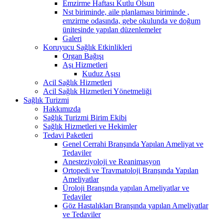
Emzirme Haftası Kutlu Olsun
Nst biriminde, aile planlaması biriminde ,
emzirme odasında, gebe okulunda ve doğum
ünitesinde yapılan düzenlemeler
Galeri
Koruyucu Sağlık Etkinlikleri
Organ Bağışı
Aşı Hizmetleri
Kuduz Aşısı
Acil Sağlık Hizmetleri
Acil Sağlık Hizmetleri Yönetmeliği
Sağlık Turizmi
Hakkımızda
Sağlık Turizmi Birim Ekibi
Sağlık Hizmetleri ve Hekimler
Tedavi Paketleri
Genel Cerrahi Branşında Yapılan Ameliyat ve
Tedaviler
Anesteziyoloji ve Reanimasyon
Ortopedi ve Travmatoloji Branşında Yapılan
Ameliyatlar
Üroloji Branşında yapılan Ameliyatlar ve
Tedaviler
Göz Hastalıkları Branşında yapılan Ameliyatlar
ve Tedaviler