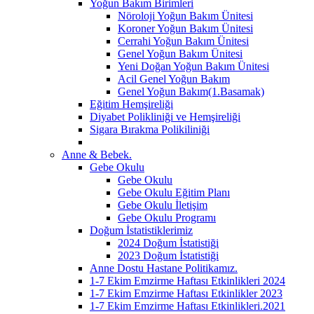
Yoğun Bakım Birimleri
Nöroloji Yoğun Bakım Ünitesi
Koroner Yoğun Bakım Ünitesi
Cerrahi Yoğun Bakım Ünitesi
Genel Yoğun Bakım Ünitesi
Yeni Doğan Yoğun Bakım Ünitesi
Acil Genel Yoğun Bakım
Genel Yoğun Bakım(1.Basamak)
Eğitim Hemşireliği
Diyabet Polikliniği ve Hemşireliği
Sigara Bırakma Polikiliniği
Anne & Bebek.
Gebe Okulu
Gebe Okulu
Gebe Okulu Eğitim Planı
Gebe Okulu İletişim
Gebe Okulu Programı
Doğum İstatistiklerimiz
2024 Doğum İstatistiği
2023 Doğum İstatistiği
Anne Dostu Hastane Politikamız.
1-7 Ekim Emzirme Haftası Etkinlikleri 2024
1-7 Ekim Emzirme Haftası Etkinlikler 2023
1-7 Ekim Emzirme Haftası Etkinlikleri.2021