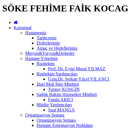
SÖKE FEHİME FAİK KOCAG
Kurumsal
Hastanemiz
Tarihçemiz
Değerlerimiz
Amaç ve Hedeflerimiz
Misyon&Vizyon&Değerler
Hastane Yönetimi
Başhekim
Prof. Dr. Eyüp Murat YILMAZ
Başhekim Yardımcıları
Uzm.Dr. Serkan Yücel YILANCI
İdari Mali İşler Müdürü
Turgay KOŞGİN
Sağlık Bakım Hizmetleri Müdürü
Funda ARICI
Müdür Yardımcıları
Suat MANGA
Organizasyon Şeması
Organizasyon Şeması
Hastane Entegrasyon Noktaları