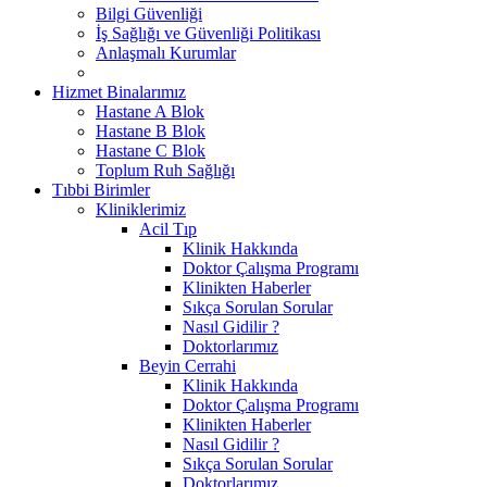
Bilgi Güvenliği
İş Sağlığı ve Güvenliği Politikası
Anlaşmalı Kurumlar
Hizmet Binalarımız
Hastane A Blok
Hastane B Blok
Hastane C Blok
Toplum Ruh Sağlığı
Tıbbi Birimler
Kliniklerimiz
Acil Tıp
Klinik Hakkında
Doktor Çalışma Programı
Klinikten Haberler
Sıkça Sorulan Sorular
Nasıl Gidilir ?
Doktorlarımız
Beyin Cerrahi
Klinik Hakkında
Doktor Çalışma Programı
Klinikten Haberler
Nasıl Gidilir ?
Sıkça Sorulan Sorular
Doktorlarımız