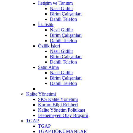
İletişim ve Tanıtım
Nasıl Gidilir
Birim Çalışanları
Dahili Telefon
İstatistik
Nasıl Gidilir
Birim Çalışanları
Dahili Telefon
Özlük İşleri
Nasıl Gidilir
Birim Çalışanları
Dahili Telefon
Satın Alma
Nasıl Gidilir
Birim Çalışanları
Dahili Telefon
Kalite Yönetimi
SKS Kalite Yönetimi
Kurum Bilgi Rehberi
Kalite Yönetim Politikası
İstenemeyen Olay Broşürü
TGAP
TGAP
TGAP DÖKÜMANLAR