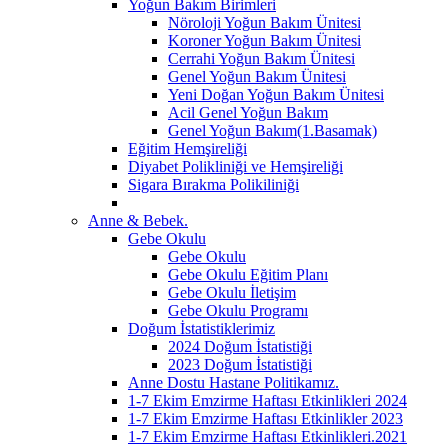
Yoğun Bakım Birimleri
Nöroloji Yoğun Bakım Ünitesi
Koroner Yoğun Bakım Ünitesi
Cerrahi Yoğun Bakım Ünitesi
Genel Yoğun Bakım Ünitesi
Yeni Doğan Yoğun Bakım Ünitesi
Acil Genel Yoğun Bakım
Genel Yoğun Bakım(1.Basamak)
Eğitim Hemşireliği
Diyabet Polikliniği ve Hemşireliği
Sigara Bırakma Polikiliniği
Anne & Bebek.
Gebe Okulu
Gebe Okulu
Gebe Okulu Eğitim Planı
Gebe Okulu İletişim
Gebe Okulu Programı
Doğum İstatistiklerimiz
2024 Doğum İstatistiği
2023 Doğum İstatistiği
Anne Dostu Hastane Politikamız.
1-7 Ekim Emzirme Haftası Etkinlikleri 2024
1-7 Ekim Emzirme Haftası Etkinlikler 2023
1-7 Ekim Emzirme Haftası Etkinlikleri.2021