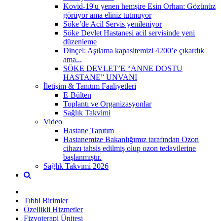
Kovid-19'u yenen hemşire Esin Orhan: Gözünüz
görüyor ama eliniz tutmuyor
Söke’de Acil Servis yenileniyor
Söke Devlet Hastanesi acil servisinde yeni
düzenleme
Dinçel: Aşılama kapasitemizi 4200’e çıkardık
ama...
SÖKE DEVLET’E “ANNE DOSTU
HASTANE” UNVANI
İletişim & Tanıtım Faaliyetleri
E-Bülten
Toplantı ve Organizasyonlar
Sağlık Takvimi
Video
Hastane Tanıtım
Hastanemize Bakanlığımız tarafından Ozon
cihazı tahsis edilmiş olup ozon tedavilerine
başlanmıştır.
Sağlık Takvimi 2026
Tıbbi Birimler
Özellikli Hizmetler
Fizyoterapi Ünitesi