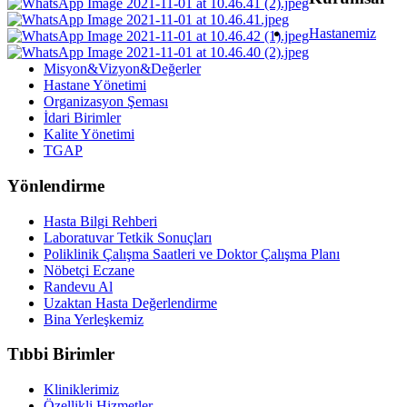
Hastanemiz
Misyon&Vizyon&Değerler
Hastane Yönetimi
Organizasyon Şeması
İdari Birimler
Kalite Yönetimi
TGAP
Yönlendirme
Hasta Bilgi Rehberi
Laboratuvar Tetkik Sonuçları
Poliklinik Çalışma Saatleri ve Doktor Çalışma Planı
Nöbetçi Eczane
Randevu Al
Uzaktan Hasta Değerlendirme
Bina Yerleşkemiz
Tıbbi Birimler
Kliniklerimiz
Özellikli Hizmetler