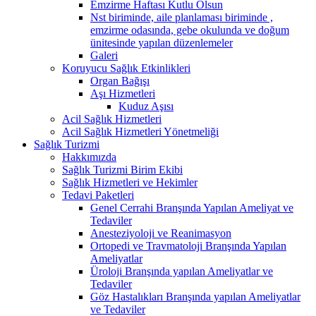
Emzirme Haftası Kutlu Olsun
Nst biriminde, aile planlaması biriminde ,
emzirme odasında, gebe okulunda ve doğum
ünitesinde yapılan düzenlemeler
Galeri
Koruyucu Sağlık Etkinlikleri
Organ Bağışı
Aşı Hizmetleri
Kuduz Aşısı
Acil Sağlık Hizmetleri
Acil Sağlık Hizmetleri Yönetmeliği
Sağlık Turizmi
Hakkımızda
Sağlık Turizmi Birim Ekibi
Sağlık Hizmetleri ve Hekimler
Tedavi Paketleri
Genel Cerrahi Branşında Yapılan Ameliyat ve
Tedaviler
Anesteziyoloji ve Reanimasyon
Ortopedi ve Travmatoloji Branşında Yapılan
Ameliyatlar
Üroloji Branşında yapılan Ameliyatlar ve
Tedaviler
Göz Hastalıkları Branşında yapılan Ameliyatlar
ve Tedaviler