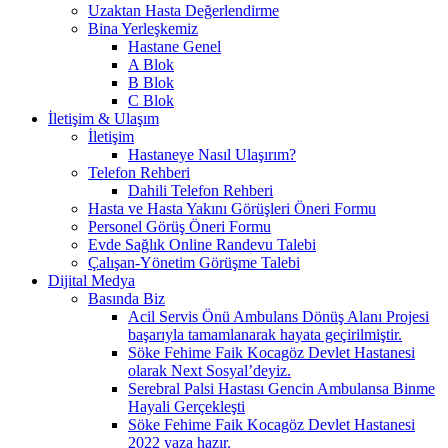
Uzaktan Hasta Değerlendirme
Bina Yerleşkemiz
Hastane Genel
A Blok
B Blok
C Blok
İletişim & Ulaşım
İletişim
Hastaneye Nasıl Ulaşırım?
Telefon Rehberi
Dahili Telefon Rehberi
Hasta ve Hasta Yakını Görüşleri Öneri Formu
Personel Görüş Öneri Formu
Evde Sağlık Online Randevu Talebi
Çalışan-Yönetim Görüşme Talebi
Dijital Medya
Basında Biz
Acil Servis Önü Ambulans Dönüş Alanı Projesi
başarıyla tamamlanarak hayata geçirilmiştir.
Söke Fehime Faik Kocagöz Devlet Hastanesi
olarak Next Sosyal’deyiz.
Serebral Palsi Hastası Gencin Ambulansa Binme
Hayali Gerçekleşti
Söke Fehime Faik Kocagöz Devlet Hastanesi
2022 yaza hazır.