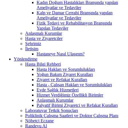
Kadın Doğum Hastalıkları Branşında yapılan
Ameliyatlar ve Tedaviler
Kalp ve Damar Cerrahi Branşında yapılan
Ameliyatlar ve Tedaviler
Fizik Tedavi ve Rehabilitasyon Branşında
Yapılan Tedaviler
Anlaşmalı Kurumlar
Hasta ve Ziyaretçiler
Şehrimiz
İletişim
Hastaneye Nasıl Ulaşırım?
Yönlendirme
Hasta Bilgi Rehberi
Hasta Hakları ve Sorumlulukları
Yoğun Bakım Ziyaret Kuralları
Ziyaret ve Refakat Kuralları
Hasta - Çalışan Hakları ve Sorumlulukları
Evde Sağlık Hizmetleri
Hizmet Verdiğimiz Özellikli Birimler
Anlaşmalı Kurumlar
Palyatif Birimi Ziyaretçi ve Refakat Kuralları
Laboratuvar Tetkik Sonuçları
Poliklinik Çalışma Saatleri ve Doktor Çalışma Planı
Nöbetçi Eczane
Randevu Al