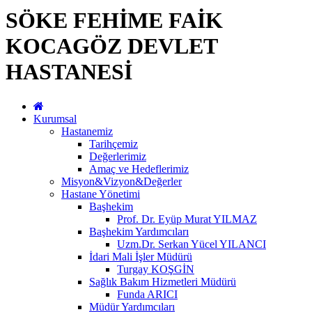
SÖKE FEHİME FAİK
KOCAGÖZ DEVLET
HASTANESİ
Kurumsal
Hastanemiz
Tarihçemiz
Değerlerimiz
Amaç ve Hedeflerimiz
Misyon&Vizyon&Değerler
Hastane Yönetimi
Başhekim
Prof. Dr. Eyüp Murat YILMAZ
Başhekim Yardımcıları
Uzm.Dr. Serkan Yücel YILANCI
İdari Mali İşler Müdürü
Turgay KOŞGİN
Sağlık Bakım Hizmetleri Müdürü
Funda ARICI
Müdür Yardımcıları